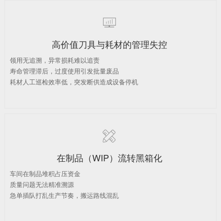

高价值刀具与耗材的管理失控
领用无追溯，异常损耗难以追责
寿命管理滞后，过度使用引发批量废品
耗材人工巡检效率低，突发断供造成设备停机

在制品（WIP）流转黑箱化
车间在制品堆积占压资金
质量问题无法精准溯源
急单插队打乱生产节奏，搬运路线混乱