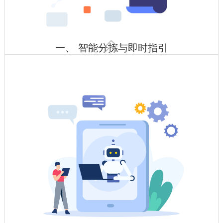

一、 智能分拣与即时指引
智能货架+条码/RFID/货架指示灯
原材料库部署RFID标签，自动记录规格、批次、库存位置，与
MES系统联动实现自动匹配领用