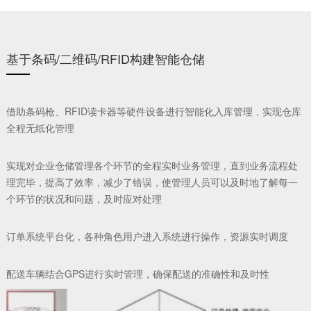
基于条码/二维码/RFID构建智能仓储
借助条码枪、RFID读卡器等硬件设备进行智能化入库管理，实现仓库
CNC机床加装物联网盒子，缺料自动触发AGV送料
全程无纸化管理
集成ERP/MES数据，动态调整物料配送优先级
应急响应机制
实现对企业仓储管理各个环节的全程实时业务管理，直到业务流程处
理完毕，提高了效率，减少了错误，使管理人员可以及时地了解每一
紧急订单自动计算缺料情况，生成替代方案
个环节的状况和问题，及时应对处理
订单系统平台化，各种角色用户进入系统进行操作，资源实时调度
配送车辆结合GPS进行实时管理，确保配送的准确性和及时性