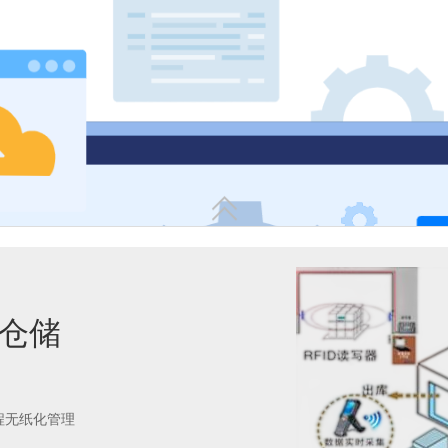
二、 在制品（WIP）实时调度

能仓储
三、 原材料与成品的精准化
程无纸化管理