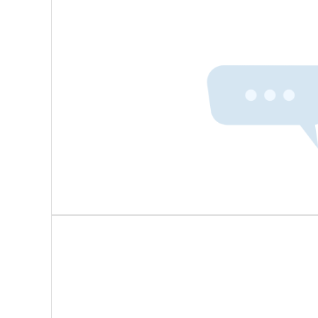
智能货架+条码/RFID/货架指示灯
原材料库部署RFID标签，自动记录规格、批次、库存位