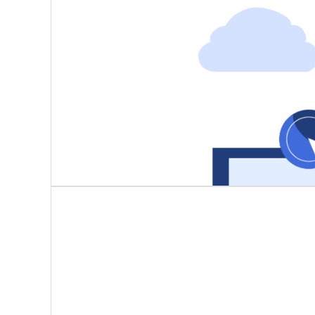
按工序路线自动转运，状态实时更新
电子看板可视化展示在制品位置、加工进度，异常停滞自
智能验收入库