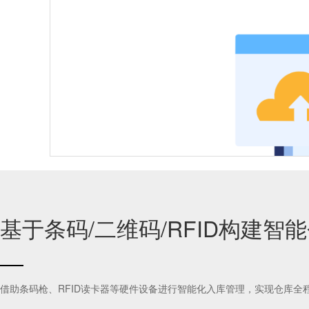
动态库存优化
特殊环境监控
基于条码/二维码/RFID构建智
CNC机床加装物联网盒子，缺料自动触发AGV送料
借助条码枪、RFID读卡器等硬件设备进行智能化入库管理，实现仓库全
集成ERP/MES数据，动态调整物料配送优先级