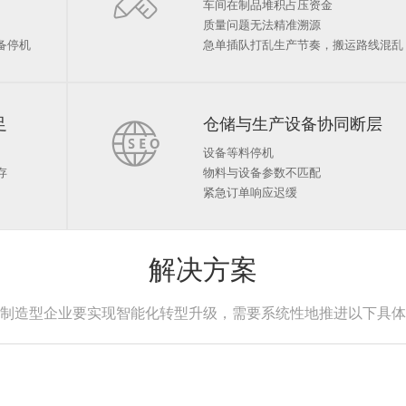
车间在制品堆积占压资金
质量问题无法精准溯源
备停机
急单插队打乱生产节奏，搬运路线混乱
足

仓储与生产设备协同断层
设备等料停机
存
物料与设备参数不匹配
紧急订单响应迟缓
解决方案
制造型企业要实现智能化转型升级，需要系统性地推进以下具体