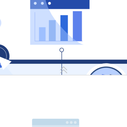
一、 智能分拣与即时指引
动报警
