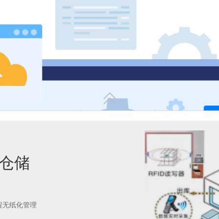
二、 在制品（WIP）实时调度

能仓储
三、 原材料与成品的精准化
程无纸化管理