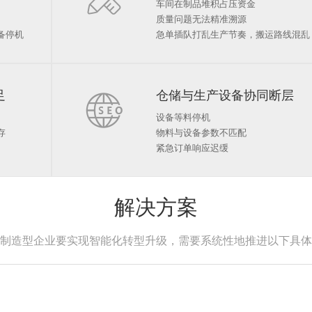
车间在制品堆积占压资金
质量问题无法精准溯源
备停机
急单插队打乱生产节奏，搬运路线混乱
足

仓储与生产设备协同断层
设备等料停机
存
物料与设备参数不匹配
紧急订单响应迟缓
解决方案
制造型企业要实现智能化转型升级，需要系统性地推进以下具体