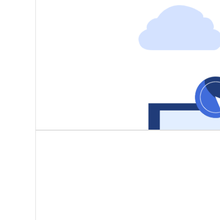
按工序路线自动转运，状态实时更新
电子看板可视化展示在制品位置、加工进度，异常停滞自
智能验收入库