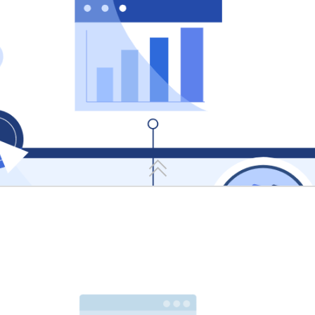
一、 智能分拣与即时指引
动报警
