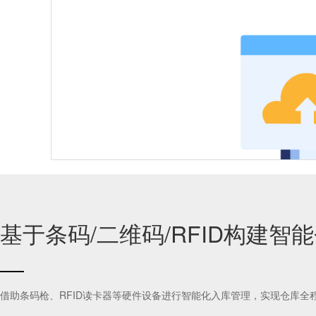
动态库存优化
特殊环境监控
基于条码/二维码/RFID构建智
CNC机床加装物联网盒子，缺料自动触发AGV送料
借助条码枪、RFID读卡器等硬件设备进行智能化入库管理，实现仓库全
集成ERP/MES数据，动态调整物料配送优先级