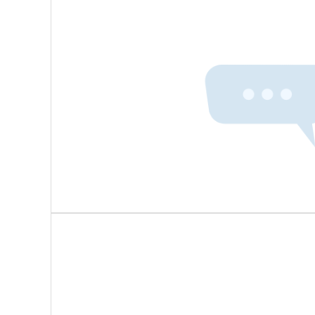
智能货架+条码/RFID/货架指示灯
原材料库部署RFID标签，自动记录规格、批次、库存位