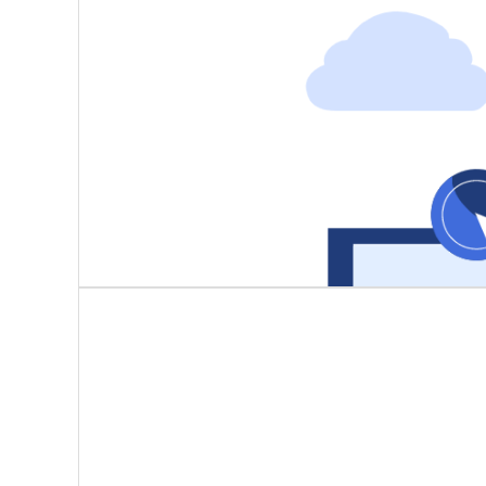
按工序路线自动转运，状态实时更新
电子看板可视化展示在制品位置、加工进度，异常停滞自
智能验收入库