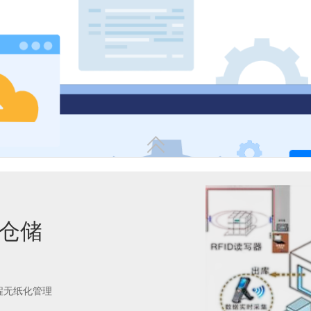
二、 在制品（WIP）实时调度

能仓储
三、 原材料与成品的精准化
程无纸化管理