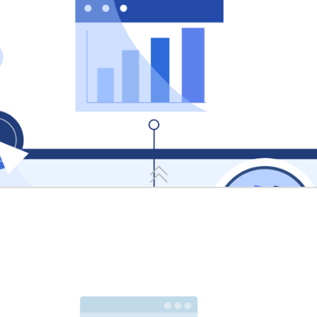
一、 智能分拣与即时指引
动报警
