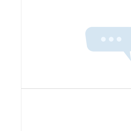
智能货架+条码/RFID/货架指示灯
原材料库部署RFID标签，自动记录规格、批次、库存位