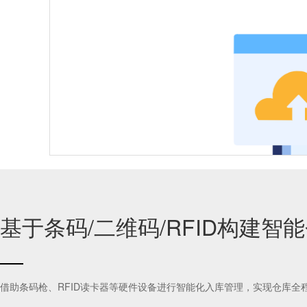
动态库存优化
特殊环境监控
基于条码/二维码/RFID构建智
CNC机床加装物联网盒子，缺料自动触发AGV送料
借助条码枪、RFID读卡器等硬件设备进行智能化入库管理，实现仓库全
集成ERP/MES数据，动态调整物料配送优先级