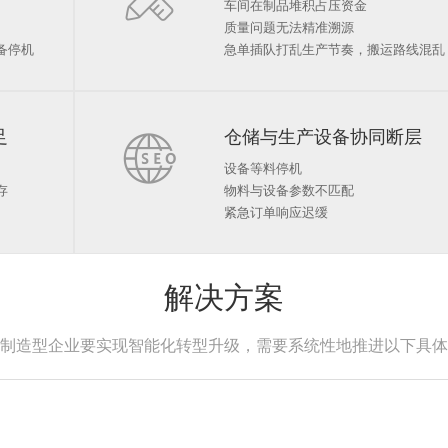
车间在制品堆积占压资金
质量问题无法精准溯源
备停机
急单插队打乱生产节奏，搬运路线混乱
足

仓储与生产设备协同断层
设备等料停机
存
物料与设备参数不匹配
紧急订单响应迟缓
解决方案
制造型企业要实现智能化转型升级，需要系统性地推进以下具体