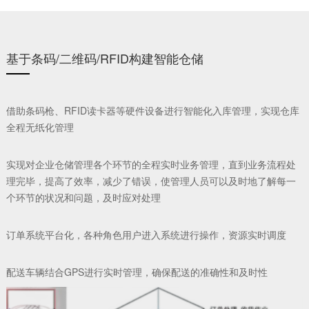
基于条码/二维码/RFID构建智能仓储
借助条码枪、RFID读卡器等硬件设备进行智能化入库管理，实现仓库
CNC机床加装物联网盒子，缺料自动触发AGV送料
全程无纸化管理
集成ERP/MES数据，动态调整物料配送优先级
应急响应机制
实现对企业仓储管理各个环节的全程实时业务管理，直到业务流程处
理完毕，提高了效率，减少了错误，使管理人员可以及时地了解每一
紧急订单自动计算缺料情况，生成替代方案
个环节的状况和问题，及时应对处理
订单系统平台化，各种角色用户进入系统进行操作，资源实时调度
配送车辆结合GPS进行实时管理，确保配送的准确性和及时性