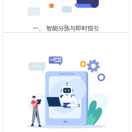

一、 智能分拣与即时指引
智能货架+条码/RFID/货架指示灯
原材料库部署RFID标签，自动记录规格、批次、库存位置，与
MES系统联动实现自动匹配领用