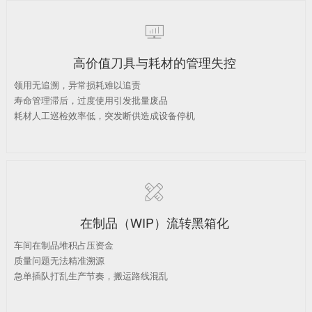

高价值刀具与耗材的管理失控
领用无追溯，异常损耗难以追责
寿命管理滞后，过度使用引发批量废品
耗材人工巡检效率低，突发断供造成设备停机

在制品（WIP）流转黑箱化
车间在制品堆积占压资金
质量问题无法精准溯源
急单插队打乱生产节奏，搬运路线混乱