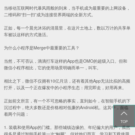
当移动互联网时代暴风雨般的到来，当手机成为最重要的上网设备，
二维码和“扫一扫”成为连接世界两端的全新方式。
正如，每一个晨光沐浴的清晨里，在这片土地上，数以万计的共享单
车被以这样的方式激活。
为什么小程序是Merge中最重要的工具？
当然，不可否认，滴滴打车这样的App也是OMO的超级入口。但和
微信小程序相比，它的使用场景明确而单一，叫车。
相比之下，微信不仅拥有10亿月活，还有着其他App无法比拟的高频
打开，以及一个正在爆发中的小程序生态：用完即走，好用再来。
正如前文所言，有一个不可忽略的事实，直到如今，在智能手机的下
沉过程中，绝大多数还是价格相对低廉的Android机。这其中，面临

着两个问题：
TOP
1. 装载和使用App的门槛。那些城镇边缘的、年纪偏大的用户，虽然
很多是通过智能手机第一次“触网”，但对他们而言，学习和下载使用